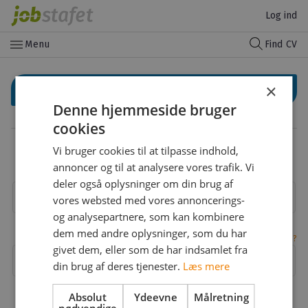
Log ind
menu
Menu
Find CV
×
Log ind med LinkedIn
Denne hjemmeside bruger
cookies
Eller
Vi bruger cookies til at tilpasse indhold,
Log ind med din email
annoncer og til at analysere vores trafik. Vi
deler også oplysninger om din brug af
Email
vores websted med vores annoncerings-
og analysepartnere, som kan kombinere
dem med andre oplysninger, som du har
Glemt adgangskode?
givet dem, eller som de har indsamlet fra
Adgangskode
din brug af deres tjenester.
Læs mere
Absolut
Ydeevne
Målretning