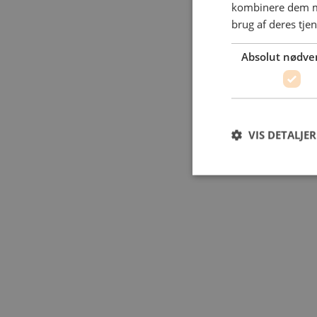
kombinere dem me
brug af deres tje
Absolut nødve
VIS DETALJER