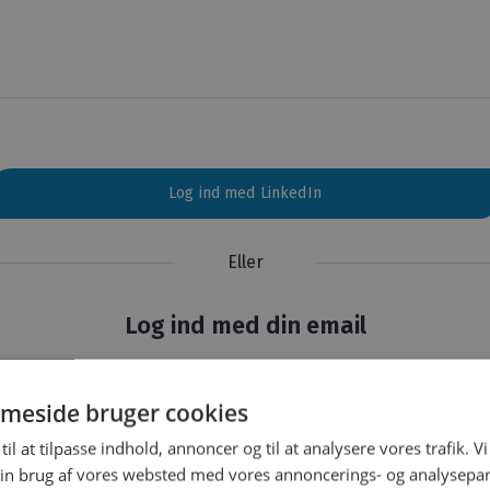
Log ind med LinkedIn
Eller
Log ind med din email
mail
meside bruger cookies
til at tilpasse indhold, annoncer og til at analysere vores trafik. V
in brug af vores websted med vores annoncerings- og analysepa
Glemt adgangskod