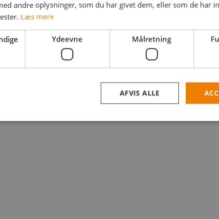
d andre oplysninger, som du har givet dem, eller som de har in
Adgangskode
nester.
Læs mere
ndige
Ydeevne
Målretning
Fu
Husk mig
Log ind
AFVIS ALLE
ACC