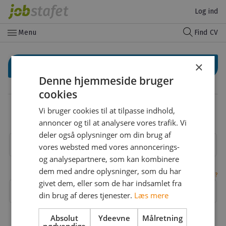
Log ind
menu
Menu
Find CV
×
Log ind med LinkedIn
Denne hjemmeside bruger
cookies
Eller
Vi bruger cookies til at tilpasse indhold,
Log ind med din email
annoncer og til at analysere vores trafik. Vi
deler også oplysninger om din brug af
Email
vores websted med vores annoncerings-
og analysepartnere, som kan kombinere
dem med andre oplysninger, som du har
Glemt adgangskode?
givet dem, eller som de har indsamlet fra
Adgangskode
din brug af deres tjenester.
Læs mere
Absolut
Ydeevne
Målretning