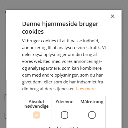
Landekode
×
Mobil
+45
Denne hjemmeside bruger
cookies
Vi bruger cookies til at tilpasse indhold,
annoncer og til at analysere vores trafik. Vi
Email
deler også oplysninger om din brug af
vores websted med vores annoncerings-
og analysepartnere, som kan kombinere
dem med andre oplysninger, som du har
Adgangskode
givet dem, eller som de har indsamlet fra
din brug af deres tjenester.
Læs mere
Jeg accepterer jobstafet.dk's
betingelser
Absolut
Ydeevne
Målretning
nødvendige
Jobstafet må kontakte mig med råd og information.
Se hvordan vi behandler dine data i vores
persondatapolitik