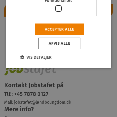
Funktionalitet
Opret profil
Eller
ACCEPTER ALLE
Klik her hvis du allerede har en profil
AFVIS ALLE
VIS DETALJER
Kontakt Jobstafet på
Tlf.:
+45 7878 0127
Mail:
jobstafet@landboungdom.dk
Mere info?