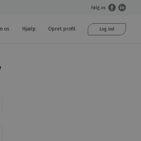
Følg os
m os
Hjælp
Opret profil
Log ind
V