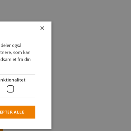
×
i deler også
rtnere, som kan
dsamlet fra din
nktionalitet
EPTER ALLE