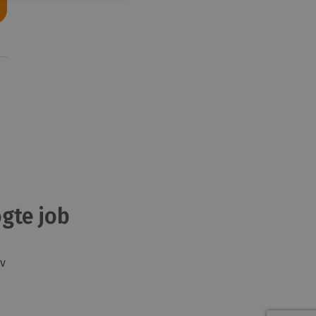
gte job
v