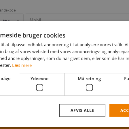
andekode
Mobil
+45
meside bruger cookies
til at tilpasse indhold, annoncer og til at analysere vores trafik. V
Email
in brug af vores websted med vores annoncerings- og analysepa
d andre oplysninger, som du har givet dem, eller som de har in
nester.
Læs mere
Adgangskode
ndige
Ydeevne
Målretning
Fu
Jeg accepterer jobstafet.dk's
betingelser
Jobstafet må kontakte mig med råd og information. Se
AFVIS ALLE
ACC
hvordan vi behandler dine data i vores
persondatapolitik