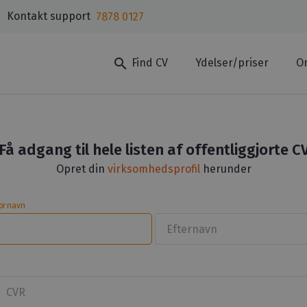
Kontakt support
7878 0127
search
Find CV
Ydelser/priser
O
Få adgang til hele listen af offentliggjorte C
Opret din
virksomhedsprofil
herunder
ornavn
Efternavn
CVR