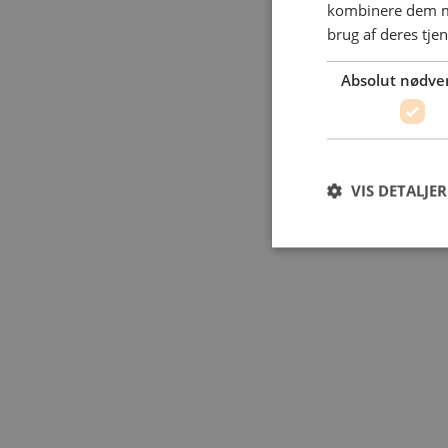
kombinere dem me
brug af deres tje
Absolut nødve
VIS DETALJER