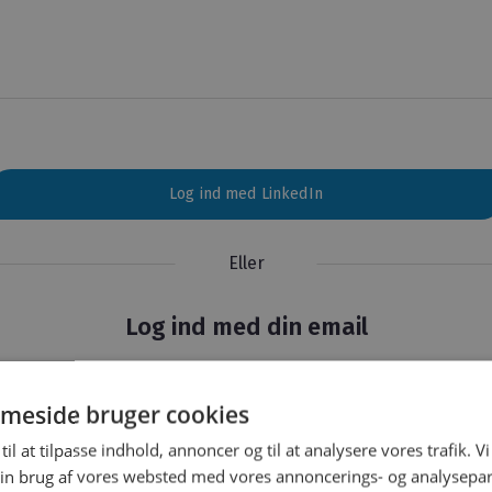
Log ind med LinkedIn
Eller
Log ind med din email
mail
meside bruger cookies
til at tilpasse indhold, annoncer og til at analysere vores trafik. V
in brug af vores websted med vores annoncerings- og analysepa
Glemt adgangskod