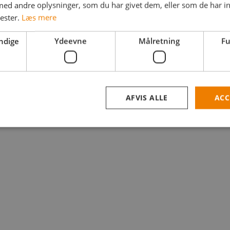
d andre oplysninger, som du har givet dem, eller som de har in
Adgangskode
nester.
Læs mere
ndige
Ydeevne
Målretning
Fu
Husk mig
Log ind
AFVIS ALLE
ACC