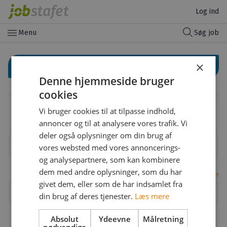
Log ind
menu
Menu
Søg job
×
Log ind med LinkedIn
Denne hjemmeside bruger
cookies
Eller
Vi bruger cookies til at tilpasse indhold,
Log ind med din email
annoncer og til at analysere vores trafik. Vi
deler også oplysninger om din brug af
Email
vores websted med vores annoncerings-
og analysepartnere, som kan kombinere
dem med andre oplysninger, som du har
Glemt adgangskode?
givet dem, eller som de har indsamlet fra
Adgangskode
din brug af deres tjenester.
Læs mere
Absolut
Ydeevne
Målretning