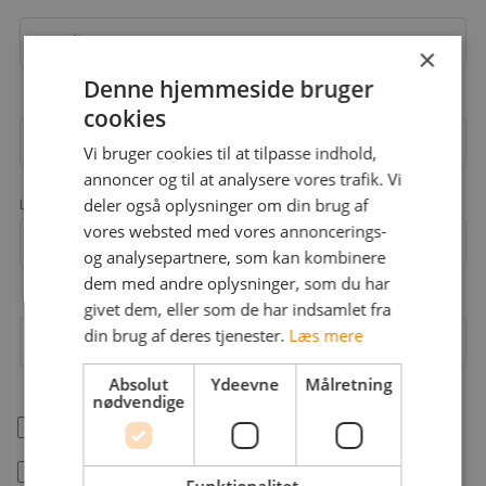
Email
×
Denne hjemmeside bruger
cookies
Adgangskode
Vi bruger cookies til at tilpasse indhold,
annoncer og til at analysere vores trafik. Vi
deler også oplysninger om din brug af
Landekode
vores websted med vores annoncerings-
Mobil
+45
og analysepartnere, som kan kombinere
dem med andre oplysninger, som du har
givet dem, eller som de har indsamlet fra
din brug af deres tjenester.
Læs mere
Arbejdsområder
Absolut
Ydeevne
Målretning
nødvendige
help_outline
Jeg er freelancer
Jeg accepterer jobstafet.dk's
betingelser
Funktionalitet