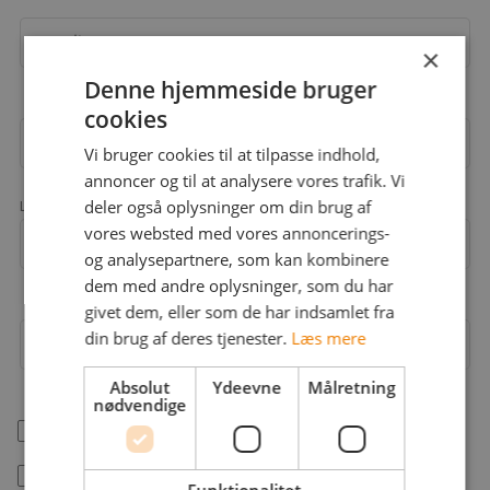
Email
×
Denne hjemmeside bruger
cookies
Adgangskode
Vi bruger cookies til at tilpasse indhold,
annoncer og til at analysere vores trafik. Vi
deler også oplysninger om din brug af
Landekode
vores websted med vores annoncerings-
Mobil
+45
og analysepartnere, som kan kombinere
dem med andre oplysninger, som du har
givet dem, eller som de har indsamlet fra
din brug af deres tjenester.
Læs mere
Arbejdsområder
Absolut
Ydeevne
Målretning
nødvendige
help_outline
Jeg er freelancer
Jeg accepterer jobstafet.dk's
betingelser
Funktionalitet