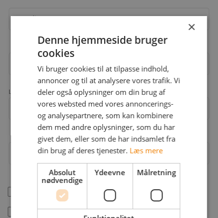
Email
×
Denne hjemmeside bruger
cookies
Adgangskode
Vi bruger cookies til at tilpasse indhold,
annoncer og til at analysere vores trafik. Vi
deler også oplysninger om din brug af
Landekode
vores websted med vores annoncerings-
Mobil
+45
og analysepartnere, som kan kombinere
dem med andre oplysninger, som du har
givet dem, eller som de har indsamlet fra
din brug af deres tjenester.
Læs mere
Arbejdsområder
Absolut
Ydeevne
Målretning
nødvendige
help_outline
Jeg er freelancer
Jeg accepterer jobstafet.dk's
betingelser
Funktionalitet