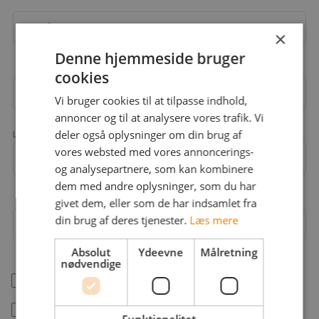
Email
×
Denne hjemmeside bruger
cookies
Adgangskode
Vi bruger cookies til at tilpasse indhold,
annoncer og til at analysere vores trafik. Vi
deler også oplysninger om din brug af
Landekode
vores websted med vores annoncerings-
Mobil
+45
og analysepartnere, som kan kombinere
dem med andre oplysninger, som du har
givet dem, eller som de har indsamlet fra
din brug af deres tjenester.
Læs mere
Arbejdsområder
Absolut
Ydeevne
Målretning
nødvendige
help_outline
Jeg er freelancer
Jeg accepterer jobstafet.dk's
betingelser
Funktionalitet