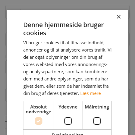
Email
×
Denne hjemmeside bruger
cookies
Adgangskode
Vi bruger cookies til at tilpasse indhold,
annoncer og til at analysere vores trafik. Vi
deler også oplysninger om din brug af
Landekode
vores websted med vores annoncerings-
Mobil
+45
og analysepartnere, som kan kombinere
dem med andre oplysninger, som du har
givet dem, eller som de har indsamlet fra
din brug af deres tjenester.
Læs mere
Arbejdsområder
Absolut
Ydeevne
Målretning
nødvendige
help_outline
Jeg er freelancer
Jeg accepterer jobstafet.dk's
betingelser
Funktionalitet