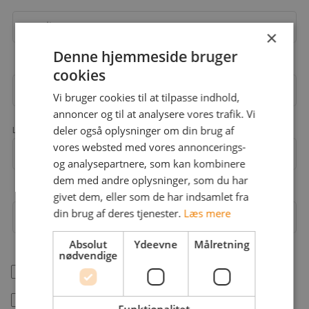
Email
×
Denne hjemmeside bruger
cookies
Adgangskode
Vi bruger cookies til at tilpasse indhold,
annoncer og til at analysere vores trafik. Vi
deler også oplysninger om din brug af
Landekode
vores websted med vores annoncerings-
Mobil
+45
og analysepartnere, som kan kombinere
dem med andre oplysninger, som du har
givet dem, eller som de har indsamlet fra
din brug af deres tjenester.
Læs mere
Arbejdsområder
Absolut
Ydeevne
Målretning
nødvendige
help_outline
Jeg er freelancer
Jeg accepterer jobstafet.dk's
betingelser
Funktionalitet