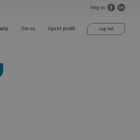
Følg os
jælp
Om os
Opret profil
Log ind