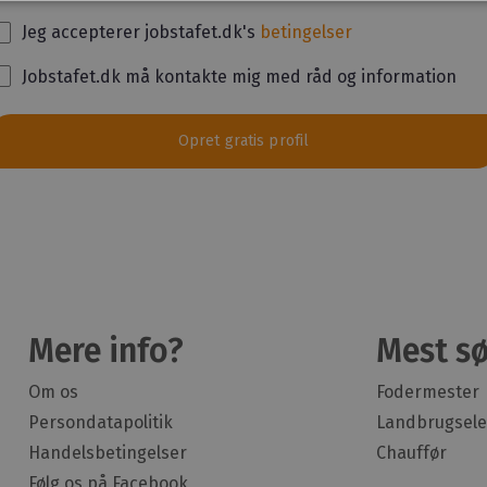
Jeg accepterer jobstafet.dk's
betingelser
Jobstafet.dk må kontakte mig med råd og information
Opret gratis profil
Mere info?
Mest sø
Om os
Fodermester
Persondatapolitik
Landbrugsele
Handelsbetingelser
Chauffør
Følg os på Facebook