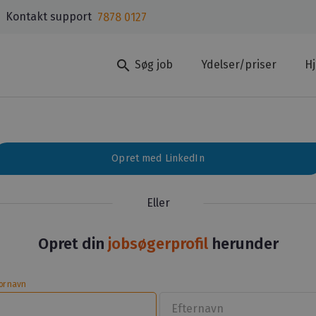
Kontakt support
7878 0127
search
Søg job
Ydelser/priser
H
Opret med LinkedIn
Eller
Opret din
jobsøgerprofil
herunder
ornavn
Efternavn