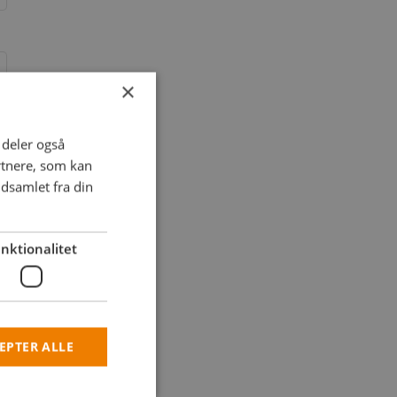
×
i deler også
rtnere, som kan
dsamlet fra din
nktionalitet
EPTER ALLE