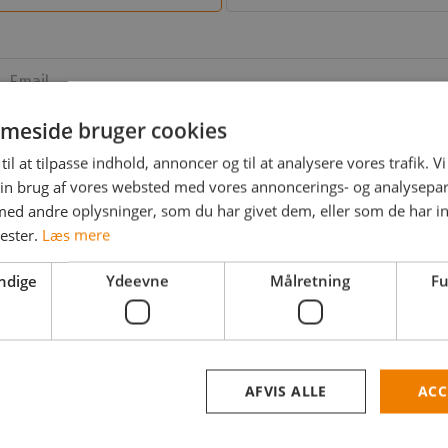
Email
meside bruger cookies
til at tilpasse indhold, annoncer og til at analysere vores trafik. V
Adgangskode
in brug af vores websted med vores annoncerings- og analysepa
d andre oplysninger, som du har givet dem, eller som de har in
andekode
nester.
Læs mere
Mobil
+45
ndige
Ydeevne
Målretning
Fu
Arbejdsområder
AFVIS ALLE
ACC
help_outline
Jeg er freelancer