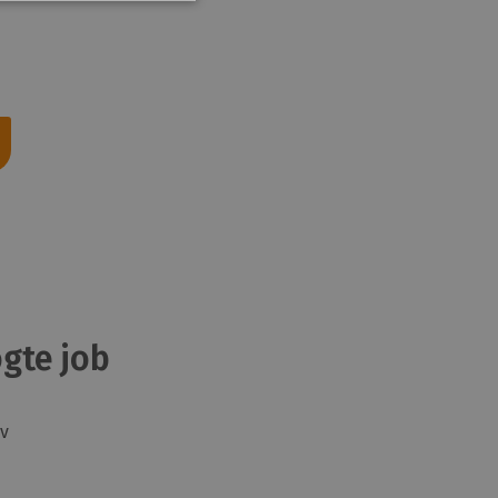
gte job
v