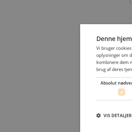
Denne hjem
Vi bruger cookies 
oplysninger om d
kombinere dem me
L
brug af deres tje
Absolut nødve
VIS DETALJER