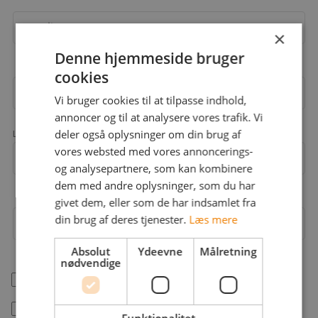
Email
×
Denne hjemmeside bruger
cookies
Adgangskode
Vi bruger cookies til at tilpasse indhold,
annoncer og til at analysere vores trafik. Vi
deler også oplysninger om din brug af
Landekode
vores websted med vores annoncerings-
Mobil
+45
og analysepartnere, som kan kombinere
dem med andre oplysninger, som du har
givet dem, eller som de har indsamlet fra
din brug af deres tjenester.
Læs mere
Arbejdsområder
Absolut
Ydeevne
Målretning
nødvendige
help_outline
Jeg er freelancer
Jeg accepterer jobstafet.dk's
betingelser
Funktionalitet