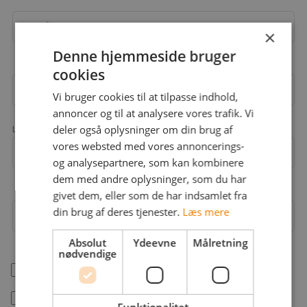
Email
×
Denne hjemmeside bruger
cookies
Adgangskode
Vi bruger cookies til at tilpasse indhold,
annoncer og til at analysere vores trafik. Vi
deler også oplysninger om din brug af
Landekode
vores websted med vores annoncerings-
Mobil
+45
og analysepartnere, som kan kombinere
dem med andre oplysninger, som du har
givet dem, eller som de har indsamlet fra
din brug af deres tjenester.
Læs mere
Arbejdsområder
Absolut
Ydeevne
Målretning
nødvendige
help_outline
Jeg er freelancer
Jeg accepterer jobstafet.dk's
betingelser
Funktionalitet