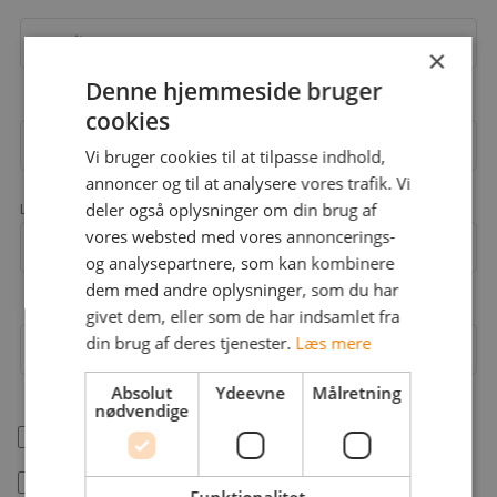
Email
×
Denne hjemmeside bruger
cookies
Adgangskode
Vi bruger cookies til at tilpasse indhold,
annoncer og til at analysere vores trafik. Vi
deler også oplysninger om din brug af
Landekode
vores websted med vores annoncerings-
Mobil
+45
og analysepartnere, som kan kombinere
dem med andre oplysninger, som du har
givet dem, eller som de har indsamlet fra
din brug af deres tjenester.
Læs mere
Arbejdsområder
Absolut
Ydeevne
Målretning
nødvendige
help_outline
Jeg er freelancer
Jeg accepterer jobstafet.dk's
betingelser
Funktionalitet