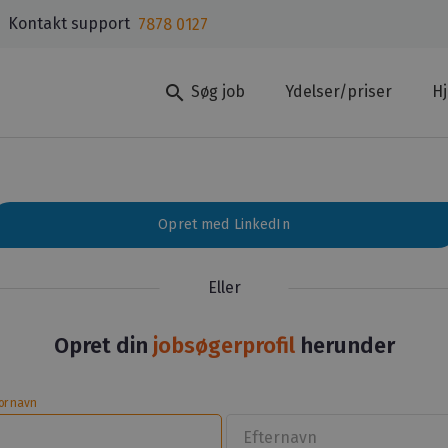
Kontakt support
7878 0127
search
Søg job
Ydelser/priser
H
Opret med LinkedIn
Eller
Opret din
jobsøgerprofil
herunder
ornavn
Efternavn