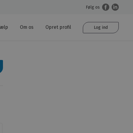
Følg os
jælp
Om os
Opret profil
Log ind