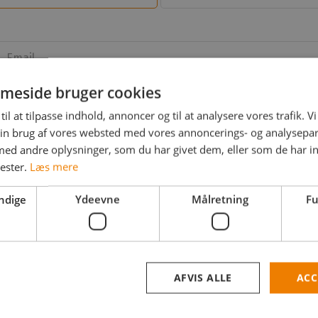
Email
meside bruger cookies
til at tilpasse indhold, annoncer og til at analysere vores trafik. V
Adgangskode
in brug af vores websted med vores annoncerings- og analysepa
d andre oplysninger, som du har givet dem, eller som de har in
andekode
nester.
Læs mere
Mobil
+45
ndige
Ydeevne
Målretning
Fu
Arbejdsområder
AFVIS ALLE
ACC
help_outline
Jeg er freelancer