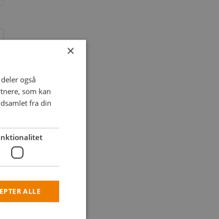
×
i deler også
rtnere, som kan
dsamlet fra din
nktionalitet
EPTER ALLE