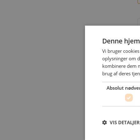
Denne hjem
Vi bruger cookies 
oplysninger om d
kombinere dem me
L
brug af deres tje
Absolut nødve
VIS DETALJER