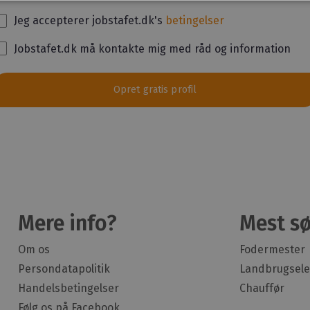
Jeg accepterer jobstafet.dk's
betingelser
Jobstafet.dk må kontakte mig med råd og information
Opret gratis profil
Mere info?
Mest sø
Om os
Fodermester
Persondatapolitik
Landbrugsele
Handelsbetingelser
Chauffør
Følg os på Facebook