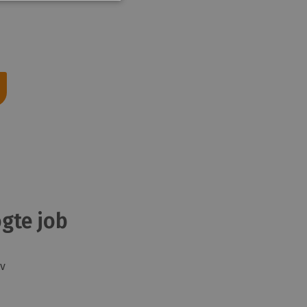
gte job
v