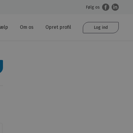
Følg os
jælp
Om os
Opret profil
Log ind