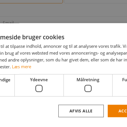
Email
meside bruger cookies
til at tilpasse indhold, annoncer og til at analysere vores trafik. V
Adgangskode
in brug af vores websted med vores annoncerings- og analysepa
d andre oplysninger, som du har givet dem, eller som de har in
andekode
nester.
Læs mere
Mobil
+45
ndige
Ydeevne
Målretning
Fu
Arbejdsområder
AFVIS ALLE
ACC
help_outline
Jeg er freelancer