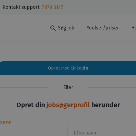
Kontakt support
7878 0127
search
Søg job
Ydelser/priser
H
Opret med LinkedIn
Eller
Opret din
jobsøgerprofil
herunder
ornavn
Efternavn