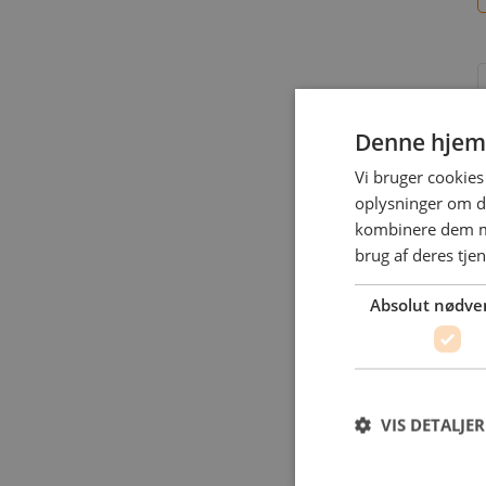
Denne hjem
Vi bruger cookies 
oplysninger om d
kombinere dem me
L
brug af deres tje
Absolut nødve
VIS DETALJER