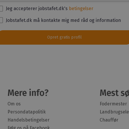
Jeg accepterer jobstafet.dk's
betingelser
Jobstafet.dk må kontakte mig med råd og information
Opret gratis profil
Mere info?
Mest sø
Om os
Fodermester
Persondatapolitik
Landbrugsele
Handelsbetingelser
Chauffør
Følg os på Facebook