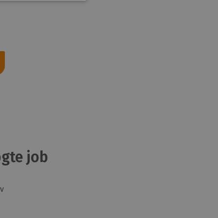
gte job
v