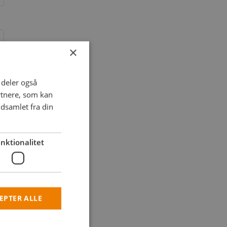
×
i deler også
rtnere, som kan
dsamlet fra din
nktionalitet
EPTER ALLE