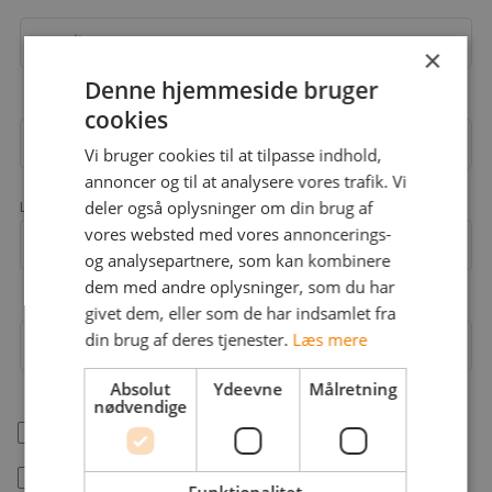
Email
×
Denne hjemmeside bruger
cookies
Adgangskode
Vi bruger cookies til at tilpasse indhold,
annoncer og til at analysere vores trafik. Vi
deler også oplysninger om din brug af
Landekode
vores websted med vores annoncerings-
Mobil
+45
og analysepartnere, som kan kombinere
dem med andre oplysninger, som du har
givet dem, eller som de har indsamlet fra
din brug af deres tjenester.
Læs mere
Arbejdsområder
Absolut
Ydeevne
Målretning
nødvendige
help_outline
Jeg er freelancer
Jeg accepterer jobstafet.dk's
betingelser
Funktionalitet