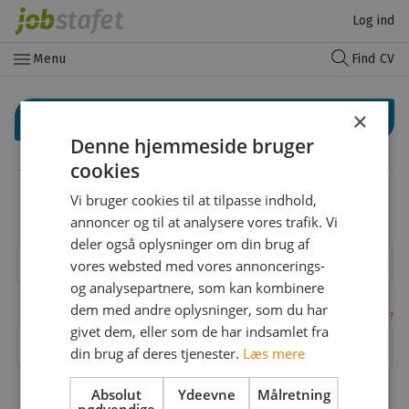
Log ind
menu
Menu
Find CV
×
Log ind med LinkedIn
Denne hjemmeside bruger
cookies
Eller
Vi bruger cookies til at tilpasse indhold,
Log ind med din email
annoncer og til at analysere vores trafik. Vi
deler også oplysninger om din brug af
Email
vores websted med vores annoncerings-
og analysepartnere, som kan kombinere
dem med andre oplysninger, som du har
Glemt adgangskode?
givet dem, eller som de har indsamlet fra
Adgangskode
din brug af deres tjenester.
Læs mere
Absolut
Ydeevne
Målretning