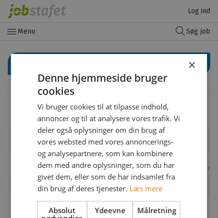
Log ind
menu
Menu
Søg job
×
Log ind med LinkedIn
Denne hjemmeside bruger
cookies
Eller
Vi bruger cookies til at tilpasse indhold,
Log ind med din email
annoncer og til at analysere vores trafik. Vi
deler også oplysninger om din brug af
Email
vores websted med vores annoncerings-
og analysepartnere, som kan kombinere
dem med andre oplysninger, som du har
Glemt adgangskode?
givet dem, eller som de har indsamlet fra
Adgangskode
din brug af deres tjenester.
Læs mere
Absolut
Ydeevne
Målretning