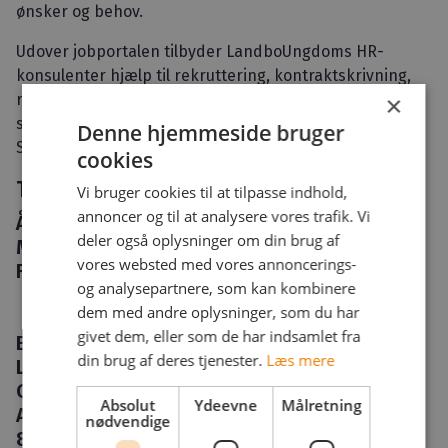
ønsker og behov.
Udover jobportalen tilbyder LandboUngdoms HR-
konsulenter hjælp til rekruttering, kontraktskrivning,
×
rådgivning i ansættelsesret, arbejdsmiljørådgivning
samt hjælp til ansøgning om udenlandsk arbejdskraft.
Denne hjemmeside bruger
Se alle vores
ydelser her
cookies
Telefonsupport nr. 7878 0127
Vi bruger cookies til at tilpasse indhold,
annoncer og til at analysere vores trafik. Vi
Åbningstider telefonsupport:
deler også oplysninger om din brug af
Man. - tors. kl. 8.00 - 16.00
vores websted med vores annoncerings-
Fred. kl. 8.00 - 14.00
og analysepartnere, som kan kombinere
dem med andre oplysninger, som du har
givet dem, eller som de har indsamlet fra
Ejeroplysninger
din brug af deres tjenester.
Læs mere
LandboUngdom
CVR 25 85 48 53
Absolut
Ydeevne
Målretning
Agro Food Park 15
nødvendige
8200 Århus