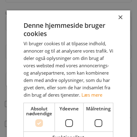
Landekode
×
Mobil
+45
Denne hjemmeside bruger
cookies
Vi bruger cookies til at tilpasse indhold,
annoncer og til at analysere vores trafik. Vi
Email
deler også oplysninger om din brug af
vores websted med vores annoncerings-
og analysepartnere, som kan kombinere
dem med andre oplysninger, som du har
Adgangskode
givet dem, eller som de har indsamlet fra
din brug af deres tjenester.
Læs mere
Jeg accepterer jobstafet.dk's
betingelser
Absolut
Ydeevne
Målretning
nødvendige
Jobstafet må kontakte mig med råd og information.
Se hvordan vi behandler dine data i vores
persondatapolitik