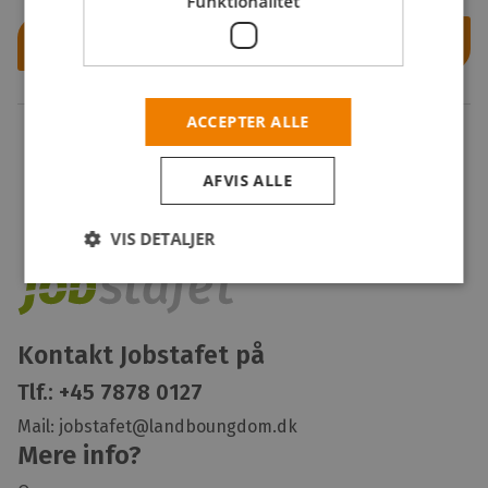
Funktionalitet
Opret profil
Eller
ACCEPTER ALLE
Klik her hvis du allerede har en profil
AFVIS ALLE
VIS DETALJER
Kontakt Jobstafet på
Tlf.:
+45 7878 0127
Mail:
jobstafet@landboungdom.dk
Mere info?