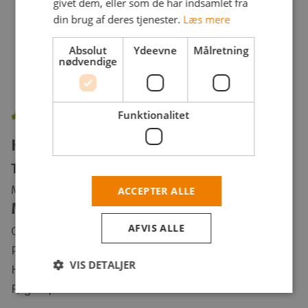
givet dem, eller som de har indsamlet fra
din brug af deres tjenester.
Læs mere
Absolut
Ydeevne
Målretning
nødvendige
Funktionalitet
Kontakt Jobstafet på
Tlf.:
+45 7878 0127
Mail:
jobstafet@landboungdom.dk
ACCEPTER ALLE
Mere info?
AFVIS ALLE
Om os
Persondatapolitik
VIS DETALJER
Handelsbetingelser
Følg os på Facebook