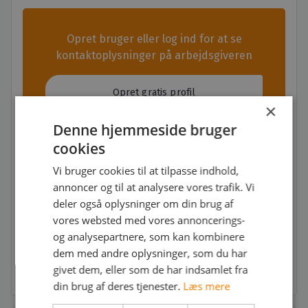
Opret bruger eller log ind for at se
kontaktoplysninger på arbejdsgiveren
Opret gratis profil
×
Denne hjemmeside bruger
Log ind
cookies
Vi bruger cookies til at tilpasse indhold,
annoncer og til at analysere vores trafik. Vi
deler også oplysninger om din brug af
vores websted med vores annoncerings-
Søg jobbet
og analysepartnere, som kan kombinere
dem med andre oplysninger, som du har
Ansøgningsfrist: Snarest
givet dem, eller som de har indsamlet fra
din brug af deres tjenester.
Læs mere