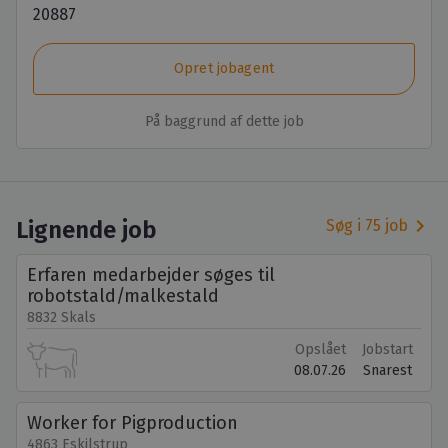
20887
Opret jobagent
På baggrund af dette job
keyboard_arrow_right
Lignende job
Søg i 75 job
Erfaren medarbejder søges til
robotstald/malkestald
8832 Skals
Opslået
Jobstart
08.07.26
Snarest
Worker for Pigproduction
4863 Eskilstrup