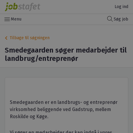
Log ind
menu
Menu
Søg job
keyboard_arrow_left
Tilbage til søgningen
Smedegaarden søger medarbejder til
landbrug/entreprenør
Smedegaarden er en landbrugs- og entreprenør
virksomhed beliggende ved Gadstrup, mellem
Roskilde og Køge.
Vi søger en medarbejder der kan indgå i vores