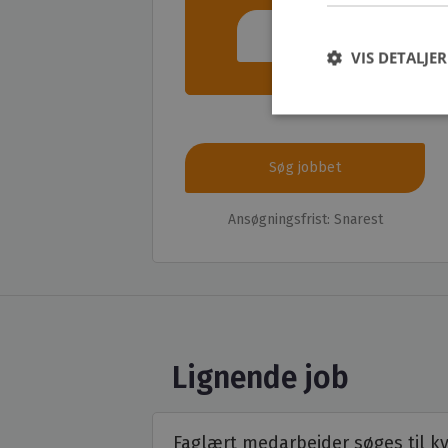
Opret gratis profil
VIS DETALJER
Søg jobbet
Ansøgningsfrist: Snarest
Lignende job
Faglært medarbejder søges til 