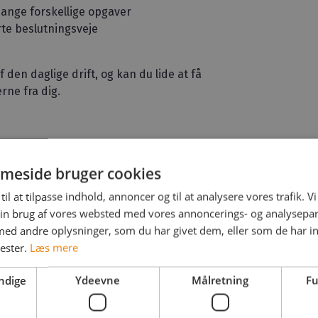
nge forskellige opgaver
rte beslutningsveje
 af den daglige drift, og kan du lide at få
erne fra dig.
meside bruger cookies
til at tilpasse indhold, annoncer og til at analysere vores trafik. V
in brug af vores websted med vores annoncerings- og analysepa
d andre oplysninger, som du har givet dem, eller som de har in
nester.
Læs mere
ndige
Ydeevne
Målretning
Fu
 eller log ind for at se
inger på arbejdsgiveren