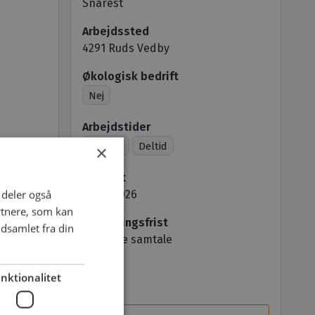
Snarest
Arbejdssted
4291 Ruds Vedby
Økologisk bedrift
Nej
Arbejdstider
Fuldtid
Deltid
×
Opslået
i deler også
04.06.2026
rtnere, som kan
Ansøgningsfrist
dsamlet fra din
Løbende samtale
Job ID
nktionalitet
21175