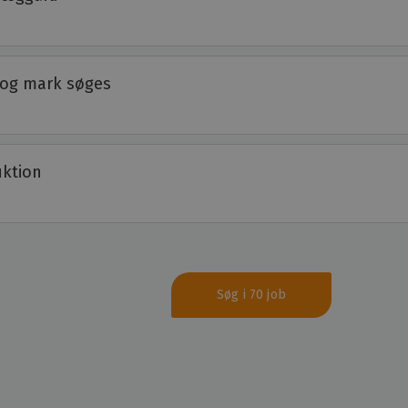
 og mark søges
uktion
Søg i 70 job