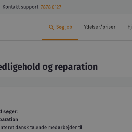
Kontakt support
7878 0127
search
Søg job
Ydelser/priser
H
edligehold og reparation
d søger:
paration
ienteret dansk talende medarbejder til