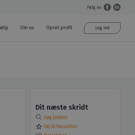
Følg os
jælp
Om os
Opret profil
Log ind
Dit næste skridt
Søg jobbet
star_border
Føj til favoritter