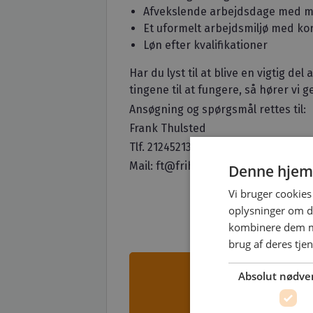
Afvekslende arbejdsdage med ma
Et uformelt arbejdsmiljø med ko
Løn efter kvalifikationer
Har du lyst til at blive en vigtig del
tingene til at fungere, så hører vi g
Ansøgning og spørgsmål rettes til:
Frank Thulsted
Tlf. 21245213
Mail: ft@frihedslund.dk
Denne hjem
Vi bruger cookies 
oplysninger om d
kombinere dem me
brug af deres tje
Absolut nødve
Opret bruger
kontaktoplysn