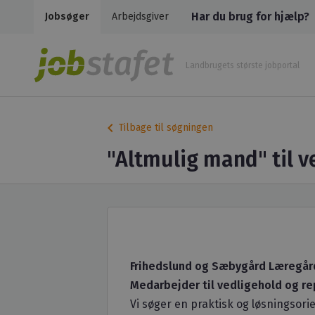
Har du brug for hjælp?
Jobsøger
Arbejdsgiver
Landbrugets største jobportal
keyboard_arrow_left
Tilbage til søgningen
"Altmulig mand" til v
Frihedslund og Sæbygård Læregår
Medarbejder til vedligehold og re
Vi søger en praktisk og løsningsor