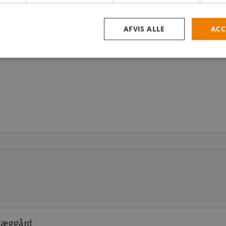
Log ind
AFVIS ALLE
ACC
kvæggård