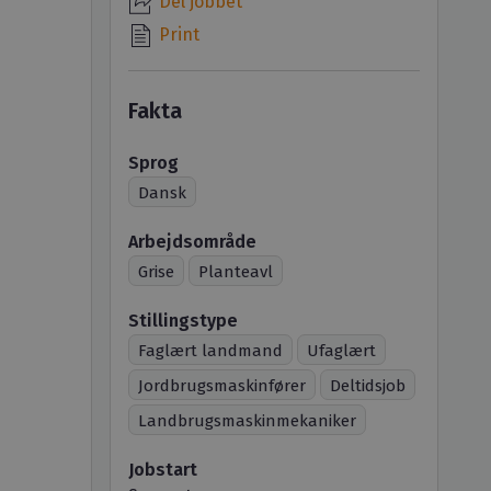
Del jobbet
Print
Fakta
Sprog
Dansk
Arbejdsområde
Grise
Planteavl
Stillingstype
Faglært landmand
Ufaglært
Jordbrugsmaskinfører
Deltidsjob
Landbrugsmaskinmekaniker
Jobstart