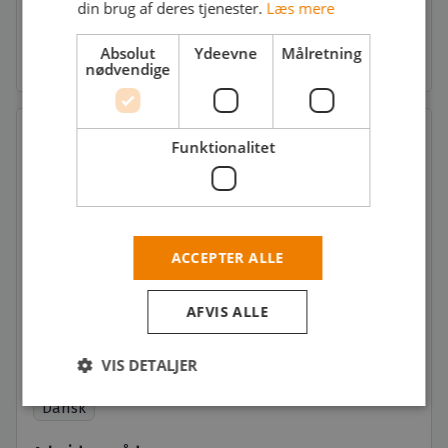
din brug af deres tjenester.
Læs mere
Ansøgningsfrist: Snarest
Absolut
Ydeevne
Målretning
nødvendige
Funktionalitet
Dit næste skridt
Søg jobbet
star_border
Føj til favoritter
ACCEPTER ALLE
Del jobbet
AFVIS ALLE
Fakta
VIS DETALJER
Sprog
Dansk