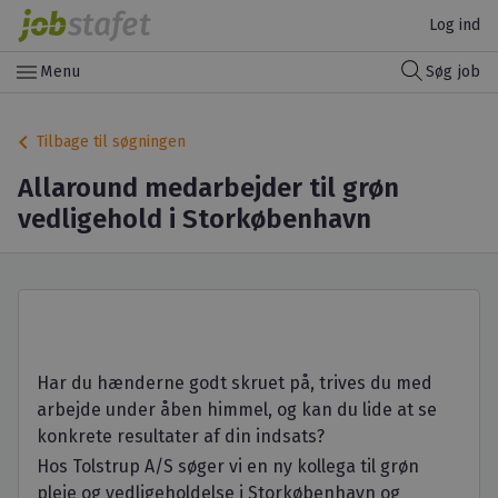
Log ind
menu
Menu
Søg job
keyboard_arrow_left
Tilbage til søgningen
Allaround medarbejder til grøn
vedligehold i Storkøbenhavn
Har du hænderne godt skruet på, trives du med
arbejde under åben himmel, og kan du lide at se
konkrete resultater af din indsats?
Hos Tolstrup A/S søger vi en ny kollega til grøn
pleje og vedligeholdelse i Storkøbenhavn og