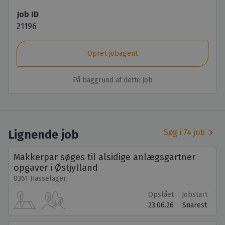
Job ID
21196
Opret jobagent
På baggrund af dette job
keyboard_arrow_right
Lignende job
Søg i 74 job
Makkerpar søges til alsidige anlægsgartner
opgaver i Østjylland
8361 Hasselager
Opslået
Jobstart
23.06.26
Snarest