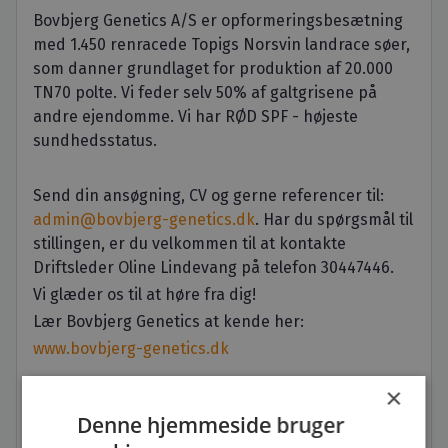
Bovbjerg Genetics A/S er opformeringsbesætning
med 1.450 renracede Topigs Norsvin landrace søer,
som danner grundlaget for produktion af 20.000
TN70 polte. Vi feder selv 50% af galtgrisene på
andre ejendomme. Vi har RØD SPF - højeste
sundhedsstatus.
Send din ansøgning, CV og gerne referencer til:
admin@bovbjerg-genetics.dk
. Har du spørgsmål til
stillingen, er du velkommen til at kontakte
Driftsleder Oline Lindevang på telefon 30447446.
Vi glæder os til at høre fra dig!
Lær Bovbjerg Genetics at kende her:
www.bovbjerg-genetics.dk
×
Denne hjemmeside bruger