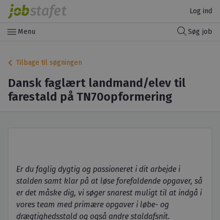
Log ind
menu
Menu
Søg job
keyboard_arrow_left
Tilbage til søgningen
Dansk faglært landmand/elev til
farestald på TN70opformering
Er du faglig dygtig og passioneret i dit arbejde i
stalden samt klar på at løse forefaldende opgaver, så
er det måske dig, vi søger snarest muligt til at indgå i
vores team med primære opgaver i løbe- og
drægtighedsstald og også andre staldafsnit.