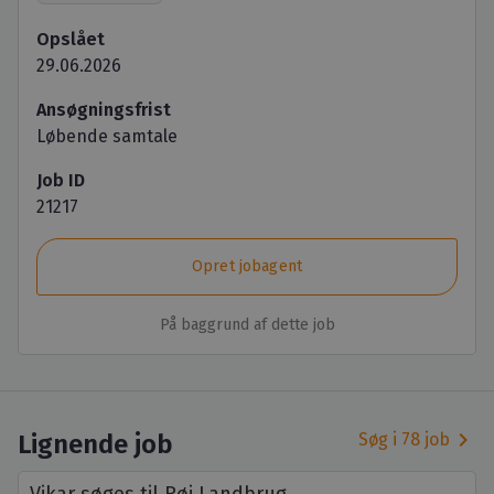
Opslået
29.06.2026
Ansøgningsfrist
Løbende samtale
Job ID
21217
Opret jobagent
På baggrund af dette job
keyboard_arrow_right
Lignende job
Søg i 78 job
Vikar søges til Røj Landbrug