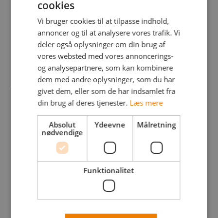
cookies
Hvad binder jeg mig til ved køb af
keyboard_arrow_right
Vi bruger cookies til at tilpasse indhold,
abonnement?
annoncer og til at analysere vores trafik. Vi
deler også oplysninger om din brug af
vores websted med vores annoncerings-
keyboard_arrow_right
Hvilke typer abonnementer har I?
og analysepartnere, som kan kombinere
dem med andre oplysninger, som du har
Hvordan sikrer jeg mig, at vi rammer de
givet dem, eller som de har indsamlet fra
keyboard_arrow_right
rigtige?
din brug af deres tjenester.
Læs mere
Absolut
Ydeevne
Målretning
nødvendige
Kan jeg kontakte jobsøgere uden at
keyboard_arrow_right
annoncere?
Funktionalitet
keyboard_arrow_right
Kan jeg nøjes med at se på CV?
Kan jeg få hjælp til lave en god